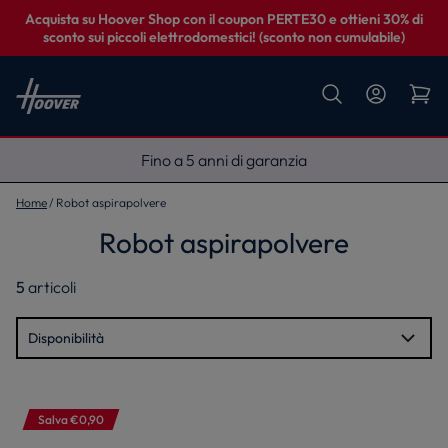
Acquista su Hoover Shop con il coupon PERTE30 e ottieni 30% di
sconto sui piccoli elettrodomestici! (sconto non cumulabile)
Fino a 5 anni di garanzia
Home
Robot aspirapolvere
Robot aspirapolvere
5
articoli
Salva €0,90