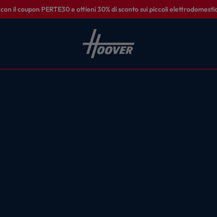
on il coupon PERTE30 e ottieni 30% di sconto sui piccoli elettrodomestic