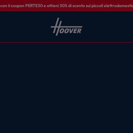
on il coupon PERTE30 e ottieni 30% di sconto sui piccoli elettrodomestic