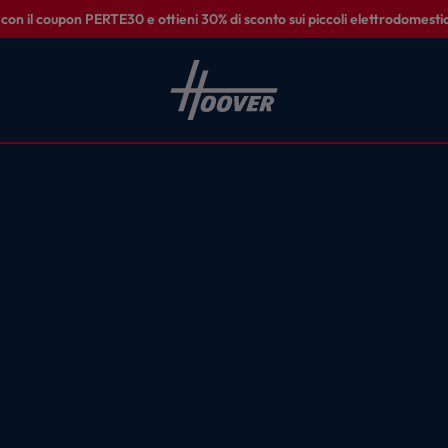
on il coupon PERTE30 e ottieni 30% di sconto sui piccoli elettrodomestic