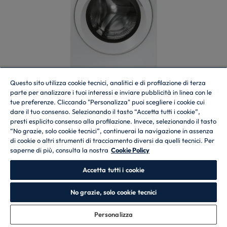
Questo sito utilizza cookie tecnici, analitici e di profilazione di terza
parte per analizzare i tuoi interessi e inviare pubblicità in linea con le
tue preferenze. Cliccando "Personalizza" puoi scegliere i cookie cui
dare il tuo consenso. Selezionando il tasto “Accetta tutti i cookie”,
Lavatrice a carica frontale
presti esplicito consenso alla profilazione. Invece, selezionando il tasto
H-WASH 500
“No grazie, solo cookie tecnici”, continuerai la navigazione in assenza
HW4 37AMC/1-S
di cookie o altri strumenti di tracciamento diversi da quelli tecnici. Per
saperne di più, consulta la nostra
Cookie Policy
Accetta tutti i cookie
Lavatrici a carica frontale, Libera installazione, 7 kg, 1300 RPM,
classe A
No grazie, solo cookie tecnici
Personalizza