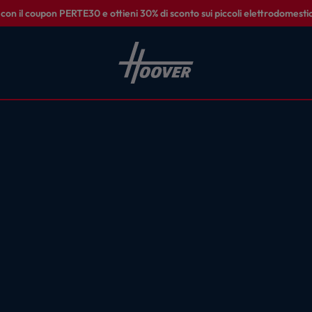
on il coupon PERTE30 e ottieni 30% di sconto sui piccoli elettrodomestic