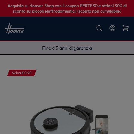
Acquista su Hoover Shop con il coupon PERTE30 e ottieni 30% di
sconto sui piccoli elettrodomestici! (sconto non cumulabile)
Fino a 5 anni di garanzia
Salva €0,90