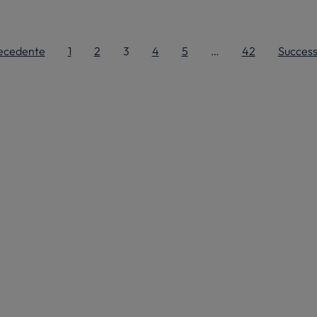
ecedente
1
2
3
4
5
…
42
Success