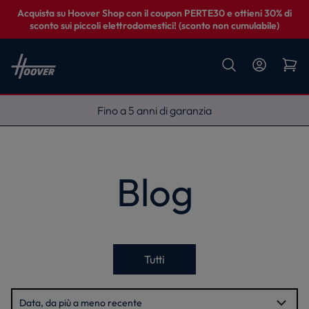
Acquista su Hoover Shop con il coupon PERTE30 e ottieni 30% di
sconto sui piccoli elettrodomestici! (sconto non cumulabile)
Fino a 5 anni di garanzia
Blog
Tutti