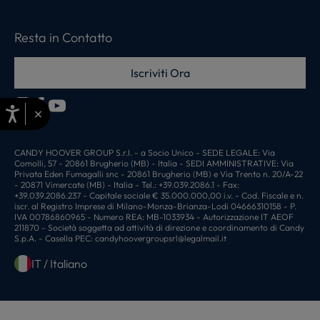
Resta in Contatto
Iscriviti Ora
×
CANDY HOOVER GROUP S.r.I. - a Socio Unico - SEDE LEGALE: Via
Comolli, 57 - 20861 Brugherio (MB) - Italia - SEDI AMMINISTRATIVE: Via
Privata Eden Fumagalli snc - 20861 Brugherio (MB) e Via Trento n. 20/A-22
- 20871 Vimercate (MB) - Italia - Tel.: +39.039.2086.1 - Fax:
+39.039.2086.237 - Capitale sociale € 35.000.000,00 i.v. - Cod. Fiscale e n.
iscr. al Registro Imprese di Milano-Monza-Brianza-Lodi 04666310158 - P.
IVA 00786860965 - Numero REA: MB-1033934 - Autorizzazione IT AEOF
211870 - Società soggetta ad attività di direzione e coordinamento di Candy
S.p.A. - Casella PEC:
candyhoovergroupsrl@legalmail.it
IT / Italiano