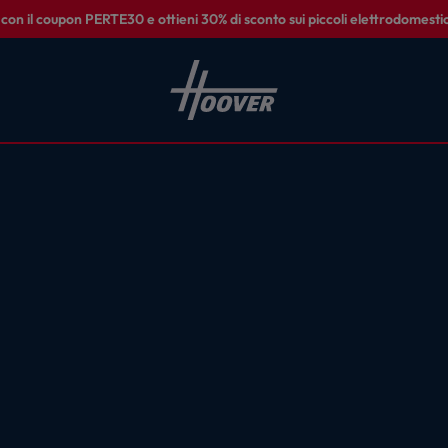
on il coupon PERTE30 e ottieni 30% di sconto sui piccoli elettrodomestic