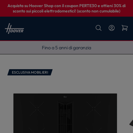
Acquista su Hoover Shop con il coupon PERTE30 e ottieni 30% di
sconto sui piccoli elettrodomestici! (sconto non cumulabile)
Fino a 5 anni di garanzia
ESCLUSIVA MOBILIERI