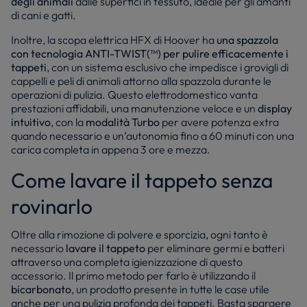
degli animali
dalle superfici in tessuto, ideale per gli amanti
di cani e gatti.
Inoltre, la scopa elettrica HFX di Hoover ha
una spazzola
con tecnologia ANTI-TWIST(™)
per pulire efficacemente i
tappeti
, con un sistema esclusivo che impedisce i grovigli di
cappelli e peli di animali attorno alla spazzola durante le
operazioni di pulizia. Questo elettrodomestico vanta
prestazioni affidabili, una manutenzione veloce e un
display
intuitivo
, con la
modalità Turbo
per avere potenza extra
quando necessario e un’autonomia fino a 60 minuti con una
carica completa in appena 3 ore e mezza.
Come lavare il tappeto senza
rovinarlo
Oltre alla rimozione di polvere e sporcizia, ogni tanto è
necessario
lavare il tappeto
per eliminare germi e batteri
attraverso una completa igienizzazione di questo
accessorio. Il primo metodo per farlo è utilizzando il
bicarbonato
, un prodotto presente in tutte le case utile
anche per una pulizia profonda dei tappeti. Basta spargere