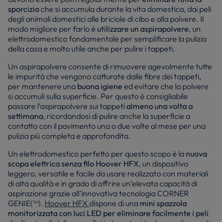
sporcizia
che si accumula durante la vita domestica, dai peli
degli animali domestici alle briciole di cibo e alla polvere. Il
modo migliore per farlo è
utilizzare un aspirapolvere
, un
elettrodomestico fondamentale per semplificare la pulizia
della casa e molto utile anche per pulire i tappeti.
Un aspirapolvere consente di rimuovere agevolmente tutte
le impurità che vengono catturate dalle fibre dei tappeti,
per mantenere una
buona igiene
ed evitare che la polvere
si accumuli sulla superficie. Per questo è consigliabile
passare l’aspirapolvere sui tappeti
almeno una volta a
settimana
, ricordandosi di pulire anche la superficie a
contatto con il pavimento una o due volte al mese per una
pulizia più completa e approfondita.
Un elettrodomestico perfetto per questo scopo è la
nuova
scopa elettrica senza filo
Hoover HFX
, un dispositivo
leggero, versatile e facile da usare realizzato con materiali
di alta qualità e in grado di offrire un’elevata capacità di
aspirazione grazie all’innovativa tecnologia CORNER
GENIE(™).
Hoover HFX
dispone di una
mini spazzola
monitorizzata con luci LED per eliminare facilmente i peli