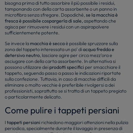
bisogna prima di tutto assorbire il più possibile i residui,
tamponando con della carta assorbente o un panno in
microfibra senza sfregare. Dopodiché,
se la macchia è
fresca è possibile cospargerla di sale,
aspettando che
agisca per rimuovere i residui con un aspirapolvere
sufficientemente potente.
Se invece la
macchia è secca
è possibile spruzzare sulla
zona del tappeto interessata un po’ di
acqua fredda e
detersivo neutro
, lasciare agire per circa mezz’ora e
asciugare con della carta assorbente. In alternativa si
possono utilizzare dei
prodotti specifici
per smacchiare il
tappeto, seguendo passo a passo le indicazioni riportate
sulla confezione. Tuttavia, in caso di macchie difficili da
eliminare o molto vecchie è preferibile rivolgersi a dei
professionisti, soprattutto se si tratta di un tappeto pregiato
o particolarmente delicato.
Come pulire i tappeti persiani
I
tappeti persiani
richiedono maggiori attenzioni nella pulizia
periodica, specialmente durante il lavaggio in presenza di