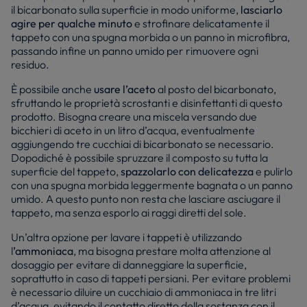
il bicarbonato sulla superficie in modo uniforme,
lasciarlo
agire per qualche minuto
e strofinare delicatamente il
tappeto con una spugna morbida o un panno in microfibra,
passando infine un panno umido per rimuovere ogni
residuo.
È possibile anche
usare l’aceto
al posto del bicarbonato,
sfruttando le proprietà scrostanti e disinfettanti di questo
prodotto. Bisogna creare una miscela versando due
bicchieri di aceto in un litro d’acqua, eventualmente
aggiungendo tre cucchiai di bicarbonato se necessario.
Dopodiché è possibile spruzzare il composto su tutta la
superficie del tappeto,
spazzolarlo con delicatezza
e pulirlo
con una spugna morbida leggermente bagnata o un panno
umido. A questo punto non resta che lasciare asciugare il
tappeto, ma senza esporlo ai raggi diretti del sole.
Un’altra opzione per lavare i tappeti è utilizzando
l
’ammoniaca
, ma bisogna prestare molta attenzione al
dosaggio per evitare di danneggiare la superficie,
soprattutto in caso di tappeti persiani. Per evitare problemi
è necessario diluire un cucchiaio di ammoniaca in tre litri
d’acqua, evitando il contatto diretto della sostanza con il