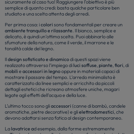
sicuramente al caso tuo! Raggiungere l’obiettivo è più
semplice di quanto credi: basta qualche particolare ben
studiato e una scelta attenta degli arredi.
Per prima cosa: i
colori
sono fondamentali per creare un
ambiente tranquillo e rilassante
. Il bianco, semplice e
delicato, è quindi un’ottima scelta. Puoi abbinarlo alle
sfumature della natura, come il verde, il marrone e le
tonalità calde del legno.
Il
design sofisticato e dinamico
di questi spazi viene
realizzato attraverso l’impiego di
luci soffuse
,
piante
,
fiori
, di
mobili
e
accessori in legno
oppure in materiali capaci di
mostrare il passare del tempo. L’arredo minimalista è
caratterizzato da linee semplici e arricchito da piccoli
dettagli estetici che ricreano atmosfere uniche, magari
legate agli effetti dell’acqua e della luce.
L’ultimo tocco sono gli
accessori
(canne di bambù, candele
aromatiche, pietre decorative) e gli
elettrodomestici
, che
devono adattarsi senza fatica al design contemporaneo.
La
lavatrice a
d esempio, dalla forme estremamente