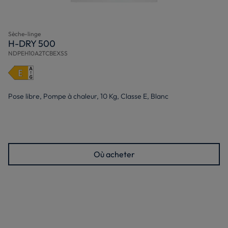
Sèche-linge
H-DRY 500
NDPEH10A2TCBEXSS
Pose libre, Pompe à chaleur, 10 Kg, Classe E, Blanc
Où acheter
Optimisez l'espace de votre maison et choisissez le
sèche-linge
Hoover
qui répond le mieux à vos besoins en termes de taille,