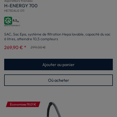
Aspirateurs traineau
H-ENERGY 700
HE730ALG 011
8,3
/10
SAC, Sac Epa, système de filtration Hepa lavable, capacité du sac
6 litres, atteindre 10,5 compteurs
269,90 € *
299,00 €
Ajouter au panier
Où acheter
Économisez 19,01 €