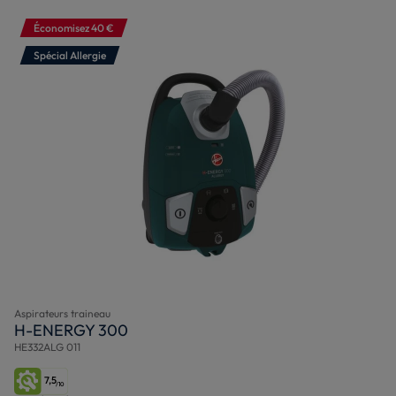
Économisez 40 €
Spécial Allergie
Aspirateurs traineau
H-ENERGY 300
HE332ALG 011
7,5
/10