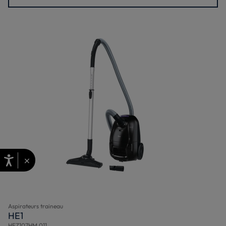
×
Aspirateurs traineau
HE1
HEZ107HM 011