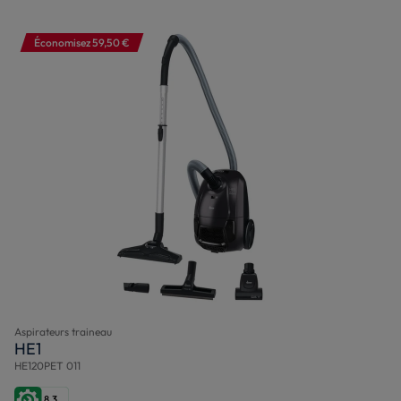
Économisez 59,50 €
Aspirateurs traineau
HE1
HE120PET 011
8,3