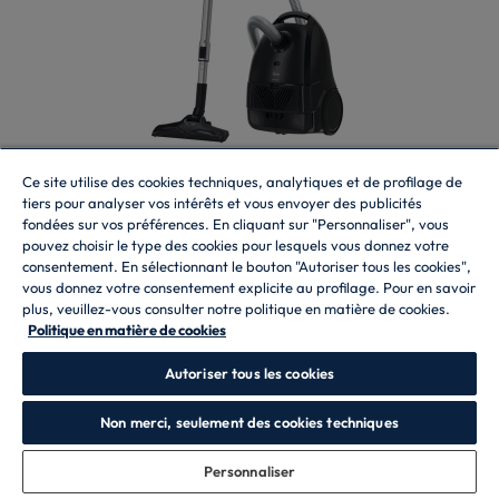
Ce site utilise des cookies techniques, analytiques et de profilage de
tiers pour analyser vos intérêts et vous envoyer des publicités
Aspirateurs traineau
fondées sur vos préférences. En cliquant sur "Personnaliser", vous
HE1 PLUS
pouvez choisir le type des cookies pour lesquels vous donnez votre
HE1P00HM 011
consentement. En sélectionnant le bouton "Autoriser tous les cookies",
vous donnez votre consentement explicite au profilage. Pour en savoir
plus, veuillez-vous consulter notre politique en matière de cookies.
SAC, système de filtration Epa lavable, capacité du sac 3 litres,
Politique en matière de cookies
atteindre 7,5 compteurs, Urban Black
Autoriser tous les cookies
Non merci, seulement des cookies techniques
Où acheter
Personnaliser