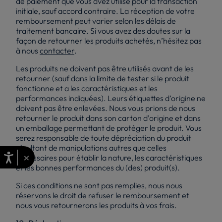
de paiement que vous avez utilisé pour la transaction
initiale, sauf accord contraire. La réception de votre
remboursement peut varier selon les délais de
traitement bancaire. Si vous avez des doutes sur la
façon de retourner les produits achetés, n’hésitez pas
à nous
contacter
.
Les produits ne doivent pas être utilisés avant de les
retourner (sauf dans la limite de tester si le produit
fonctionne et a les caractéristiques et les
performances indiquées). Leurs étiquettes d’origine ne
doivent pas être enlevées. Nous vous prions de nous
retourner le produit dans son carton d’origine et dans
un emballage permettant de protéger le produit. Vous
serez responsable de toute dépréciation du produit
résultant de manipulations autres que celles
×
nécessaires pour établir la nature, les caractéristiques
et les bonnes performances du (des) produit(s).
Si ces conditions ne sont pas remplies, nous nous
réservons le droit de refuser le remboursement et
nous vous retournerons les produits à vos frais.