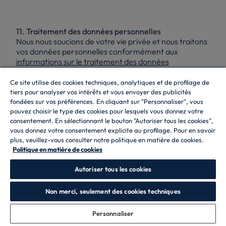
11. Traitement des données personnelles
Nous nous soucions de votre vie privée et nous traitons
vos données personnelles conformément aux
informations sur le traitement des données
personnelles
disponibles sur notre site Web.
Ce site utilise des cookies techniques, analytiques et de profilage de
12. Bloctel
tiers pour analyser vos intérêts et vous envoyer des publicités
Dans le cas où nous recueillons votre numéro de
fondées sur vos préférences. En cliquant sur "Personnaliser", vous
téléphone, vous avez le droit de vous inscrire sur la liste
pouvez choisir le type des cookies pour lesquels vous donnez votre
d’opposition à la sollicitation téléphonique (appel à
consentement. En sélectionnant le bouton "Autoriser tous les cookies",
froid), via le site Web
https://www.bloctel.gouv.fr/
.
vous donnez votre consentement explicite au profilage. Pour en savoir
plus, veuillez-vous consulter notre politique en matière de cookies.
13. Maintien de l’accord
Politique en matière de cookies
Nous stockerons et archiverons sur tout support,
pendant une période de 10 ans, tous les contrats
Autoriser tous les cookies
conclus avec vous pour une valeur égale ou supérieure
à 120 euros et vous pourrez y accéder à tout moment.
Non merci, seulement des cookies techniques
Ce droit d’accès peut être exercé en nous contactant.
Personnaliser
14. Droit applicable et juridiction compétente