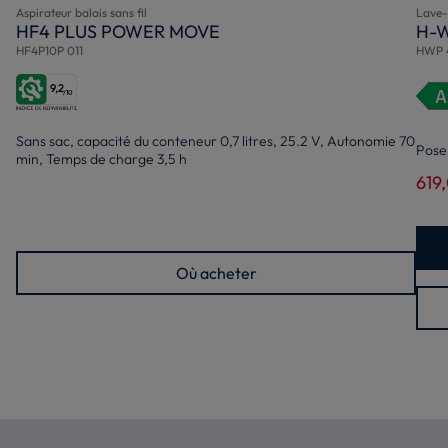
Aspirateur balais sans fil
Lave-
HF4 PLUS POWER MOVE
H-
HF4P10P 011
HWP 
9,2
/10
Sans sac, capacité du conteneur 0,7 litres, 25.2 V, Autonomie 70
Pose 
min, Temps de charge 3,5 h
619
Où acheter