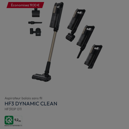
Économisez 19,10 €
Aspirateur balais sans fil
HF3 DYNAMIC CLEAN
HF310P 011
9,2
/10