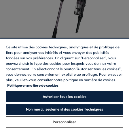
Ce site utilise des cookies techniques, analytiques et de profilage de
tiers pour analyser vos intérêts et vous envoyer des publicités
fondées sur vos préférences. En cliquant sur "Personnaliser", vous
Aspirateur balais sans fil
HF1 PLUS
pouvez choisir le type des cookies pour lesquels vous donnez votre
consentement. En sélectionnant le bouton "Autoriser tous les cookies",
HF1P10H 011
vous donnez votre consentement explicite au profilage. Pour en savoir
plus, veuillez-vous consulter notre politique en matière de cookies.
9,0
/10
Politique en matière de cookies
Sans sac, capacité du conteneur 0,7 litres, 14.4 V, Autonomie 45
Autoriser tous les cookies
min, Temps de charge 5 h
Non merci, seulement des cookies techniques
Personnaliser