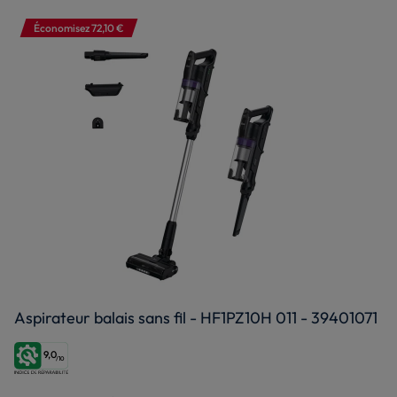
Économisez 72,10 €
Aspirateur balais sans fil - HF1PZ10H 011 - 39401071
9,0
/10