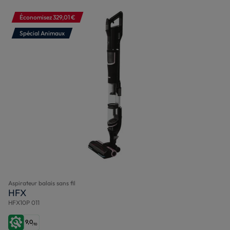
Économisez 329,01 €
Spécial Animaux
Aspirateur balais sans fil
HFX
HFX10P 011
9,0
/10