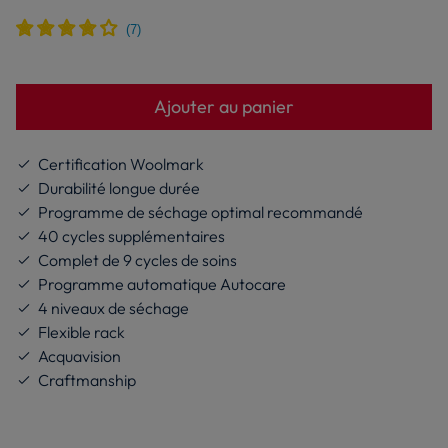
conseillons en tant que fabricant. Il vous donne
jours. La remise est calculée sans tenir compte
un point de repère par rapport au prix de vente
de la taxe DEEE.
final que nous vous proposons, même s’il n’y a
pas de remise affichée.
Ajouter au panier
Certification Woolmark
Durabilité longue durée
Programme de séchage optimal recommandé
40 cycles supplémentaires
Complet de 9 cycles de soins
Programme automatique Autocare
4 niveaux de séchage
Flexible rack
Acquavision
Craftmanship