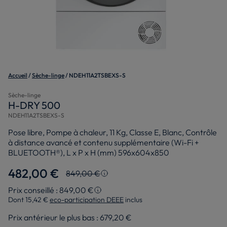
Accueil
Sèche-linge
NDEH11A2TSBEXS-S
Sèche-linge
H-DRY 500
NDEH11A2TSBEXS-S
Pose libre, Pompe à chaleur, 11 Kg, Classe E, Blanc, Contrôle
à distance avancé et contenu supplémentaire (Wi-Fi +
BLUETOOTH®), L x P x H (mm) 596x604x850
482,00 €
849,00 €
Prix le plus bas en 30 jours
Prix conseillé : 849,00 €
Dont 15,42 €
eco-participation DEEE
inclus
Prix conseillé
Le montant en pourcentage de la remise a été
arrondi au nombre entier le plus proche et est
Prix antérieur le plus bas :
679,20 €
Le prix d’origine est le prix de vente que nous
calculé sur le prix le plus bas des 30 derniers