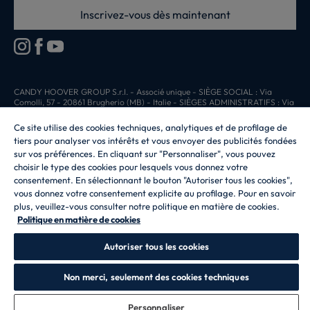
Inscrivez-vous dès maintenant
CANDY HOOVER GROUP S.r.I. - Associé unique - SIÈGE SOCIAL : Via
Comolli, 57 - 20861 Brugherio (MB) - Italie - SIÈGES ADMINISTRATIFS : Via
Privata Eden Fumagalli snc - 20861 Brugherio (MB) et Via Trento n. 20/A-22
- 20871 Vimercate (MB) - Italie - Tél. : +39.039.2086.1 - Fax :
Ce site utilise des cookies techniques, analytiques et de profilage de
+39.039.2086.237 - Capital social 35 000 000,00 € iv - Cod. Code fiscal et
tiers pour analyser vos intérêts et vous envoyer des publicités fondées
numéro d'inscription au registre du commerce de Milan-Monza-Brianza-
sur vos préférences. En cliquant sur "Personnaliser", vous pouvez
Lodi 04666310158 - Numéro de TVA 00786860965 - Numéro REA : MB-
1033934 - Autorisation IT AEOF 211870 - Société soumise aux activités de
choisir le type des cookies pour lesquels vous donnez votre
gestion et de coordination de Candy S.p.A.
consentement. En sélectionnant le bouton "Autoriser tous les cookies",
vous donnez votre consentement explicite au profilage. Pour en savoir
FR / Français
plus, veuillez-vous consulter notre politique en matière de cookies.
Politique en matière de cookies
Autoriser tous les cookies
Non merci, seulement des cookies techniques
Personnaliser