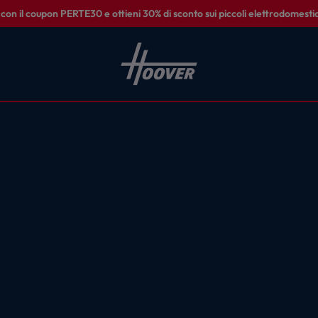
on il coupon PERTE30 e ottieni 30% di sconto sui piccoli elettrodomestic