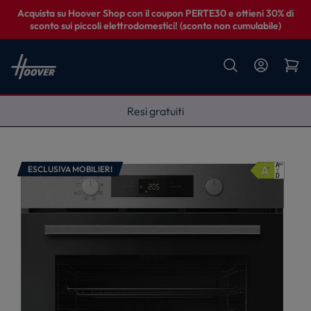
Acquista su Hoover Shop con il coupon PERTE30 e ottieni 30% di
sconto sui piccoli elettrodomestici! (sconto non cumulabile)
Fino a 5 anni di garanzia
ESCLUSIVA MOBILIERI