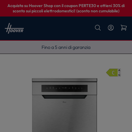
Acquista su Hoover Shop con il coupon PERTE30 e ottieni 30% di
sconto sui piccoli elettrodomestici! (sconto non cumulabile)
Fino a 5 anni di garanzia