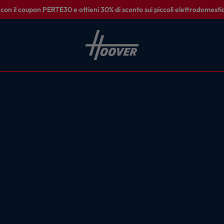
on il coupon PERTE30 e ottieni 30% di sconto sui piccoli elettrodomestic