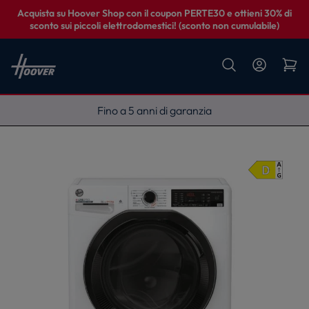
Acquista su Hoover Shop con il coupon PERTE30 e ottieni 30% di
sconto sui piccoli elettrodomestici! (sconto non cumulabile)
Fino a 5 anni di garanzia