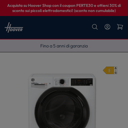
Acquista su Hoover Shop con il coupon PERTE30 e ottieni 30% di
sconto sui piccoli elettrodomestici! (sconto non cumulabile)
Fino a 5 anni di garanzia