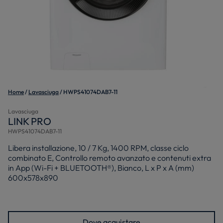
Home
Lavasciuga
HWPS41074DAB7-11
Lavasciuga
LINK PRO
HWPS41074DAB7-11
Libera installazione, 10 / 7 Kg, 1400 RPM, classe ciclo
combinato E, Controllo remoto avanzato e contenuti extra
in App (Wi-Fi + BLUETOOTH®), Bianco, L x P x A (mm)
600x578x890
Dove acquistare