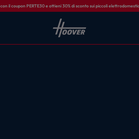
on il coupon PERTE30 e ottieni 30% di sconto sui piccoli elettrodomestic