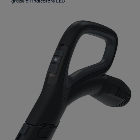
grazie
all'indicatore LED
.