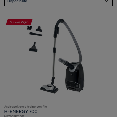
Salva €25,90
Aspirapolvere a traino con filo
H-ENERGY 700
HE720PET 011