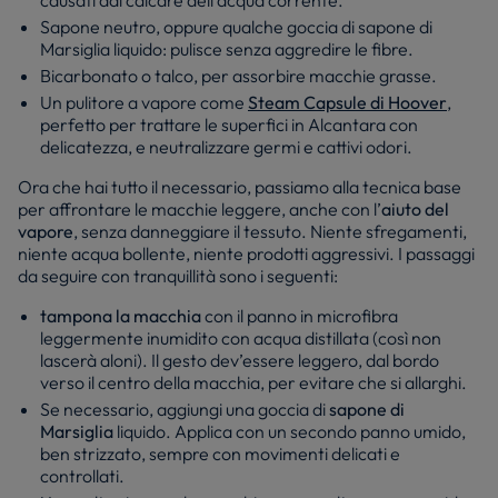
causati dal calcare dell’acqua corrente.
Sapone neutro, oppure qualche goccia di sapone di
Marsiglia liquido: pulisce senza aggredire le fibre.
Bicarbonato o talco, per assorbire macchie grasse.
Un pulitore a vapore come
Steam Capsule di Hoover
,
perfetto per trattare le superfici in Alcantara con
delicatezza, e neutralizzare germi e cattivi odori.
Ora che hai tutto il necessario, passiamo alla tecnica base
per affrontare le macchie leggere, anche con l’
aiuto del
vapore
, senza danneggiare il tessuto. Niente sfregamenti,
niente acqua bollente, niente prodotti aggressivi. I passaggi
da seguire con tranquillità sono i seguenti:
tampona la macchia
con il panno in microfibra
leggermente inumidito con acqua distillata (così non
lascerà aloni). Il gesto dev’essere leggero, dal bordo
verso il centro della macchia, per evitare che si allarghi.
Se necessario, aggiungi una goccia di
sapone di
Marsiglia
liquido. Applica con un secondo panno umido,
ben strizzato, sempre con movimenti delicati e
controllati.