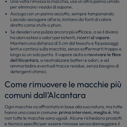
Una volta rimossa la macchia, usa un altro panno umido
per eliminare i residui di sapone.
Asciuga con un panno asciutto, sempre tamponando.
Lascialo asciugare all’aria, lontano da fonti di calore
diretto come stufe o phon.
Se desideri una pulizia ancora più efficace, o se il divano
ha aloni estesi o odori persistenti,
ricorri al vapore
.
Mantieni una distanza di 5 cm dal tessuto e fai passaggi
lenti e continui sulla macchia, senza soffermarti troppo a
lungo su un solo punto. Il vapore aiuta a
ravvivare le fibre
dell’Alcantara
, a neutralizzare batteri e odori, e ad
ammorbidire eventuali tracce residue, senza bisogno di
detergenti chimici.
Come rimuovere le macchie più
comuni dall’Alcantara
Ogni macchia va affrontata in base alla sua natura, ma tutte
hanno una cosa in comune:
prima intervieni, meglio è.
Ma
non tutte le macchie sono uguali. Alcune richiedono prodotti
e tecnica specifici per essere rimosse senza danneggiare il