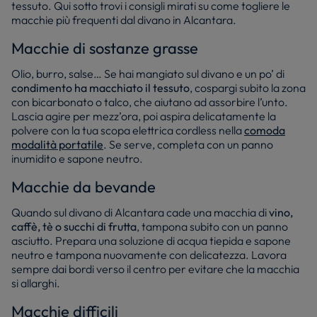
tessuto. Qui sotto trovi i consigli mirati su come togliere le
macchie più frequenti dal divano in Alcantara.
Macchie di sostanze grasse
Olio, burro, salse… Se hai mangiato sul divano e un po’ di
condimento ha macchiato il tessuto
, cospargi subito la zona
con bicarbonato o talco, che aiutano ad assorbire l’unto.
Lascia agire per mezz’ora, poi aspira delicatamente la
polvere con la tua scopa elettrica cordless nella
comoda
modalità portatile
. Se serve, completa con un panno
inumidito e sapone neutro.
Macchie da bevande
Quando sul divano di Alcantara cade una macchia di
vino,
caffè, tè o succhi di frutta
, tampona subito con un panno
asciutto. Prepara una soluzione di acqua tiepida e sapone
neutro e tampona nuovamente con delicatezza. Lavora
sempre dai bordi verso il centro per evitare che la macchia
si allarghi.
Macchie difficili