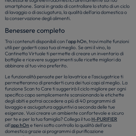
necessarie sugli elettrodomestici direttamente sul tuo
smartphone. Sarai in grado di controllare lo stato di un ciclo
di lavaggio o di asciugatura, la qualità dell’aria domestica o
la conservazione degli alimenti.
Benessere completo
Tra i contenuti disponibili con l’
app hOn
, trovi molte funzioni
utili per goderti casa tua al meglio. Se ami il vino, la
Cantinetta Virtuale ti permette di creare un inventario di
bottiglie e ricevere suggerimenti sulle ricette migliori da
abbinare al tuo vino preferito.
Le funzionalità pensate per la lavatrice e l’asciugatrice ti
permetteranno di prenderti cura dei tuoi capi al meglio. La
funzione Scan to Care ti suggerirà il ciclo migliore per ogni
specifico capo semplicemente scansionando le etichette
degli abiti e potrai accedere a più di 40 programmi di
lavaggio e asciugatura aggiuntivi a seconda delle tue
esigenze. Vuoi creare un ambiente confortevole e sicuro
per te e per la tua famiglia? Collega il tuo
H-PURIFIER
all’
app hOn
e tieni sotto controllo la qualità dell’aria
domestica grazie ai programmi di purificazione