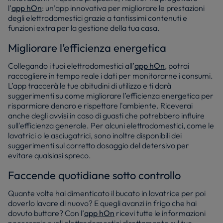
l’
app hOn
: un’app innovativa per migliorare le prestazioni
degli elettrodomestici grazie a tantissimi contenuti e
funzioni extra per la gestione della tua casa.
Migliorare l’efficienza energetica
Collegando i tuoi elettrodomestici all’
app hOn
, potrai
raccogliere in tempo reale i dati per monitorarne i consumi.
L’app traccerà le tue abitudini di utilizzo e ti darà
suggerimenti su come migliorare l’efficienza energetica per
risparmiare denaro e rispettare l'ambiente. Riceverai
anche degli avvisi in caso di guasti che potrebbero influire
sull'efficienza generale. Per alcuni elettrodomestici, come le
lavatrici o le asciugatrici, sono inoltre disponibili dei
suggerimenti sul corretto dosaggio del detersivo per
evitare qualsiasi spreco.
Faccende quotidiane sotto controllo
Quante volte hai dimenticato il bucato in lavatrice per poi
doverlo lavare di nuovo? E quegli avanzi in frigo che hai
dovuto buttare? Con l’
app hOn
ricevi tutte le informazioni