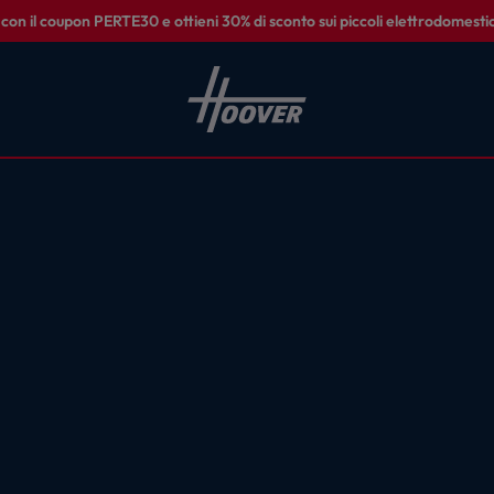
on il coupon PERTE30 e ottieni 30% di sconto sui piccoli elettrodomestic