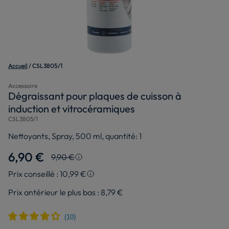
Accueil
CSL3805/1
Accessoire
Dégraissant pour plaques de cuisson à
induction et vitrocéramiques
CSL3805/1
Nettoyants, Spray, 500 ml, quantité: 1
6,90 €
9,90 €
Prix le plus bas en 30 jours
Prix conseillé : 10,99 €
Prix conseillé
Le montant en pourcentage de la remise a été
Prix antérieur le plus bas :
8,79 €
arrondi au nombre entier le plus proche et est
Le prix d’origine est le prix de vente que nous
calculé sur le prix le plus bas des 30 derniers
conseillons en tant que fabricant. Il vous donne
jours. La remise est calculée sans tenir compte
un point de repère par rapport au prix de vente