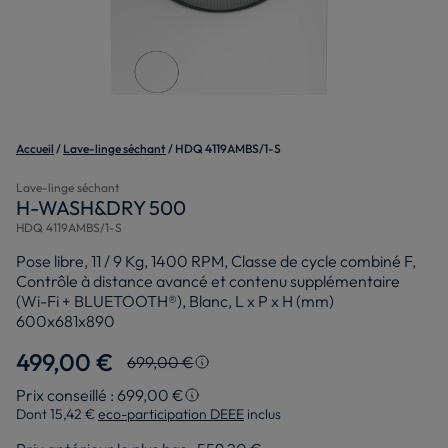
Accueil
Lave-linge séchant
HDQ 4119AMBS/1-S
Lave-linge séchant
H-WASH&DRY 500
HDQ 4119AMBS/1-S
Pose libre, 11 / 9 Kg, 1400 RPM, Classe de cycle combiné F,
Contrôle à distance avancé et contenu supplémentaire
(Wi-Fi + BLUETOOTH®), Blanc, L x P x H (mm)
600x681x890
499,00 €
699,00 €
Prix le plus bas en 30 jours
Prix conseillé : 699,00 €
Dont 15,42 €
eco-participation DEEE
inclus
Prix conseillé
Le montant en pourcentage de la remise a été
arrondi au nombre entier le plus proche et est