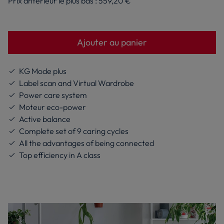
Prix antérieur le plus bas :
559,20 €
Le prix d’origine est le prix de vente que nous
calculé sur le prix le plus bas des 30 derniers
conseillons en tant que fabricant. Il vous donne
jours. La remise est calculée sans tenir compte
un point de repère par rapport au prix de vente
de la taxe DEEE.
final que nous vous proposons, même s’il n’y a
Ajouter au panier
pas de remise affichée.
KG Mode plus
Label scan and Virtual Wardrobe
Power care system
Moteur eco-power
Active balance
Complete set of 9 caring cycles
All the advantages of being connected
Top efficiency in A class