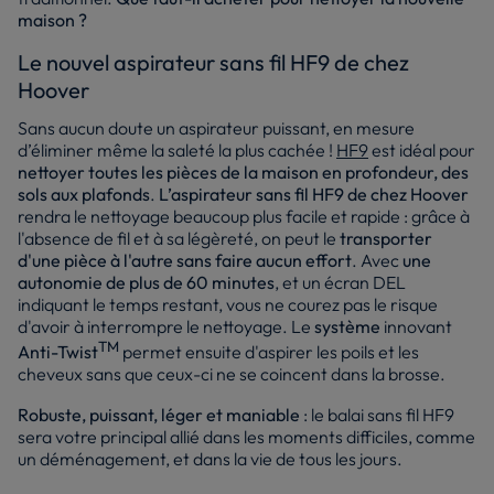
maison ?
Le nouvel aspirateur sans fil HF9 de chez
Hoover
Sans aucun doute un aspirateur puissant, en mesure
d’éliminer même la saleté la plus cachée !
HF9
est idéal pour
nettoyer toutes les pièces de la maison en profondeur, des
sols aux plafonds
.
L’aspirateur sans fil HF9 de chez Hoover
rendra le nettoyage beaucoup plus facile et rapide : grâce à
l'absence de fil et à sa légèreté, on peut le
transporter
d'une pièce à l'autre sans faire aucun effort
. Avec
une
autonomie de plus de 60 minutes
, et un écran DEL
indiquant le temps restant, vous ne courez pas le risque
d'avoir à interrompre le nettoyage. Le
système
innovant
TM
Anti-Twist
permet ensuite d'aspirer les poils et les
cheveux sans que ceux-ci ne se coincent dans la brosse.
Robuste, puissant, léger et maniable
: le balai sans fil HF9
sera votre principal allié dans les moments difficiles, comme
un déménagement, et dans la vie de tous les jours.