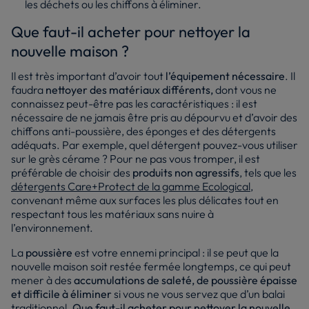
les déchets ou les chiffons à éliminer.
Que faut-il acheter pour nettoyer la
nouvelle maison ?
Il est très important d’avoir tout
l’équipement nécessaire
. Il
faudra
nettoyer des matériaux différents,
dont vous ne
connaissez peut-être pas les caractéristiques : il est
nécessaire de ne jamais être pris au dépourvu et d’avoir des
chiffons anti-poussière, des éponges et des détergents
adéquats. Par exemple, quel détergent pouvez-vous utiliser
sur le grès cérame ? Pour ne pas vous tromper, il est
préférable de choisir des
produits non agressifs
, tels que les
détergents Care+Protect de la gamme Ecological
,
convenant même aux surfaces les plus délicates tout en
respectant tous les matériaux sans nuire à
l’environnement.
La
poussière
est votre ennemi principal : il se peut que la
nouvelle maison soit restée fermée longtemps, ce qui peut
mener à des
accumulations de saleté, de poussière épaisse
et difficile à éliminer
si vous ne vous servez que d’un balai
traditionnel.
Que faut-il acheter pour nettoyer la nouvelle