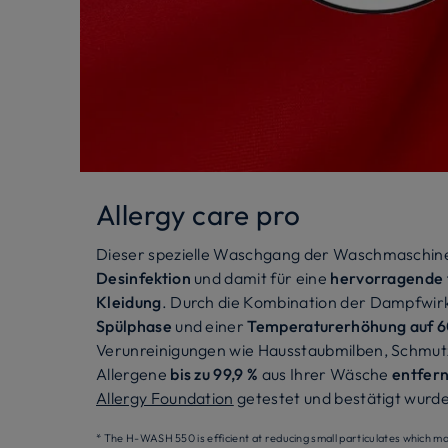
Allergy care pro
Dieser spezielle Waschgang der Waschmaschine
Desinfektion
und damit für eine
hervorragende t
Kleidung
. Durch die Kombination der Dampfwir
Spülphase
und einer
Temperaturerhöhung auf 6
Verunreinigungen wie Hausstaubmilben, Schmutz
Allergene
bis zu 99,9 %
aus Ihrer Wäsche
entfern
Allergy Foundation
getestet und bestätigt wurde
* The H-WASH 550 is efficient at reducing small particulates which ma