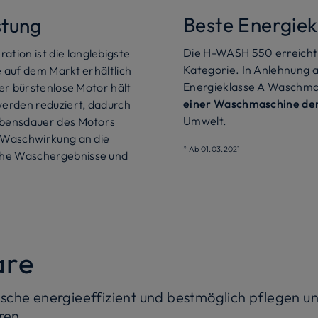
Beste Energiek
stung
Die H-WASH 550 erreicht
ion ist die langlebigste
Kategorie. In Anlehnung a
e auf dem Markt erhältlich
Energieklasse A Waschm
Der bürstenlose Motor hält
einer Waschmaschine der
werden reduziert, dadurch
Umwelt.
Lebensdauer des Motors
e Waschwirkung an die
* Ab 01.03.2021
che Waschergebnisse und
are
che energieeffizient und bestmöglich pflegen und
ren.