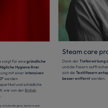
Steam care pr
Dank der
Tiefenwirkung 
 sorgt für eine
gründliche
und die Fasern auffrische
ägliche Hygiene Ihrer
sich die
Textilfasern ent
kung mit einer
intensiven
besser entfernt
werden.
0°
werden
partikel und schädliche
t
, wie von der
British
.
y include allergens, bacteria and