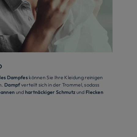
o
des Dampfes
können Sie Ihre Kleidung reinigen
n.
Dampf
verteilt sich in der Trommel, sodass
spannen
und
hartnäckiger Schmutz
und
Flecken