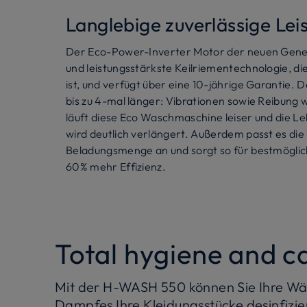
Langlebige zuverlässige Lei
Der Eco-Power-Inverter Motor der neuen Generat
und leistungsstärkste Keilriementechnologie, di
ist, und verfügt über eine 10-jährige Garantie. 
bis zu 4-mal länger: Vibrationen sowie Reibung 
läuft diese Eco Waschmaschine leiser und die 
wird deutlich verlängert. Außerdem passt es di
Beladungsmenge an und sorgt so für bestmögli
60% mehr Effizienz.
Total hygiene and c
Mit der H-WASH 550 können Sie Ihre Wäs
Dampfes Ihre Kleidungsstücke desinfizie