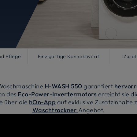
nd Pflege
Einzigartige Konnektivität
Zusät
Waschmaschine
H-WASH 550
garantiert
hervor
on des
Eco-Power-Invertermotors
erreicht sie di
e über die
hOn-App
auf exklusive Zusatzinhalte 
Waschtrockner
Angebot.