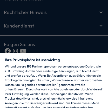
Rechtlicher Hinweis
Kundendienst
Folgen Sie uns
Ihre Privatsphäre ist uns wichtig
Wir und unsere
196
Partner speichern personenbezogene Daten, wie
z. B. Browsing-Daten oder eindeutige Kennungen, auf Ihrem Gerät
und greifen darauf zu . Wenn Sie Akzeptieren auswählen, können die
Tracking-Technologien die unter „Wir und unsere Partner verarbeiten
Daten, um Folgendes bereitzustellen“ genannten Zwecke
CANDY HOOVER GROUP S.r.I. - mit
unterstützen. . Durch Auswahl von Alle ablehnen oder durch Widerruf
Alleingesellschafter - RECHTSSITZ: Via Comolli 57 -
Ihrer Einwilligung werden diese Technologien deaktiviert. Wenn
20861 Brugherio (MB) - Italien - VERWALTUNGSSITZE:
Tracker deaktiviert sind, erscheinen möglicherweise Inhalte und
Via Privata Eden Fumagalli snc - 20861 Brugherio (MB)
Anzeigen, die für Sie weniger relevant sind. Sie können dieses Menü
und Via Trento 20/A-22 - 20871 Vimercate (MB) - Italien
jederzeit erneut aufrufen, um Ihre Auswahl zu ändern oder Ihre