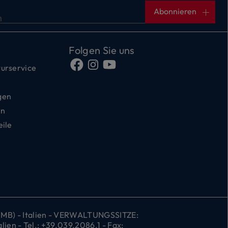
Abonnieren
n
Folgen Sie uns
urservice
gen
en
eile
 (MB) - Italien - VERWALTUNGSSITZE:
ien - Tel.: +39.039.2086.1 - Fax: