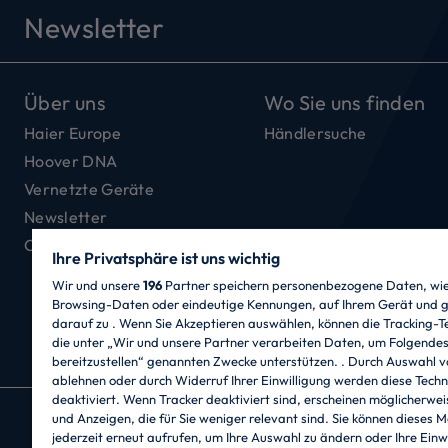
Newsletter
Über uns
Wo Sie uns finden
Haier Europe
Händlersuche
Hoover DNA
Vernetzte Geräte
Newsletter
Offene Stellen
Ihre Privatsphäre ist uns wichtig
Wir und unsere
196
Partner speichern personenbezogene Daten, wie 
Browsing-Daten oder eindeutige Kennungen, auf Ihrem Gerät und g
darauf zu . Wenn Sie Akzeptieren auswählen, können die Tracking-T
die unter „Wir und unsere Partner verarbeiten Daten, um Folgende
bereitzustellen“ genannten Zwecke unterstützen. . Durch Auswahl v
ablehnen oder durch Widerruf Ihrer Einwilligung werden diese Techn
deaktiviert. Wenn Tracker deaktiviert sind, erscheinen möglicherwei
und Anzeigen, die für Sie weniger relevant sind. Sie können dieses 
CANDY HOOVER GROUP S.r.I. - mit Alleingese
jederzeit erneut aufrufen, um Ihre Auswahl zu ändern oder Ihre Einwi
Via Privata Eden Fumagalli snc - 20861 Brughe