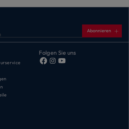
Abonnieren
n
Folgen Sie uns
urservice
gen
en
eile