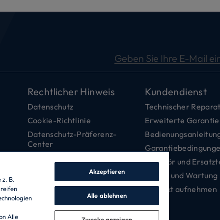
Geben Sie Ihre E-Mail ei
Rechtlicher Hinweis
Kundendienst
Datenschutz
Technischer Reparat
Cookie-Richtlinie
Erweiterte Garantie
Datenschutz-Präferenz-
Bedienungsanleitun
Center
Garantiebedingung
Barrierefreiheitserklärung
Zubehör und Ersatzt
Data Act Policy
Akzeptieren
Pflege und Wartung
z. B.
Ehrenkodex
Kontakt aufnehmen
reifen
Alle ablehnen
echnologien
Impressum
s
Jobs
on Alle
Zwecke anzeigen