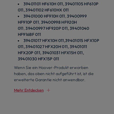
39401101 HF610H 011, 39401105 HF610P
011, 39401102 HF610HX 011
39401000 HF910H 011
,
39400999
HF910P 011
,
39400998 HF920H
011
,
39400997 HF920P 011, 39401040
HF916BF 011
39401017 HFX10H 011,39401015 HFX10P
011, 39401027 HFX20H 011, 39401011
HFX20P 011, 39401031 HFX15H 011,
39401030 HFX15P 011
Wenn Sie ein Hoover-Produkt erworben
haben, das oben nicht aufgeführt ist, ist die
erweiterte Garantie nicht anwendbar.
Mehr Entdecken