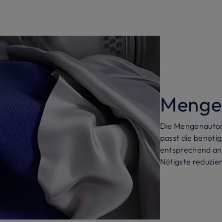
Menge
Die Mengenautom
passt die benöt
entsprechend an.
Nötigste reduzier