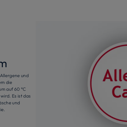
mm
Allergene und
em die
um auf 60 °C
ird. Es ist das
äsche und
ie.