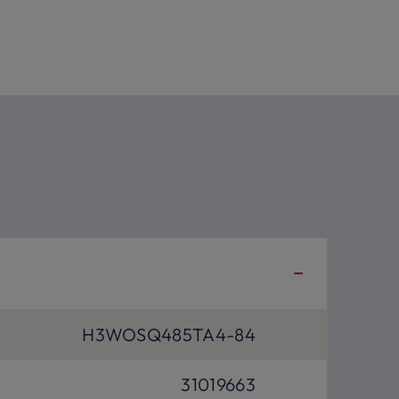
H3WOSQ485TA4-84
31019663