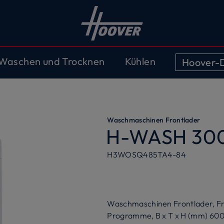
Waschen und Trocknen
Kühlen
Hoover-D
Waschmaschinen Frontlader
H-WASH 300
H3WOSQ485TA4-84
Waschmaschinen Frontlader, Fre
Programme, B x T x H (mm) 6