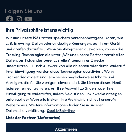
Folgen Sie uns
Ihre Privatsphäre ist uns wichtig
Wir und unsere
198
Partner speichern personenbezogene Daten, wie
z. B. Browsing-Daten oder eindeutige Kennungen, auf Ihrem Gerät
und greifen darauf zu . Wenn Sie Akzeptieren auswählen, können die
Tracking-Technologien die unter „Wir und unsere Partner verarbeiten
Daten, um Folgendes bereitzustellen“ genannten Zwecke
CANDY HOOVER GROUP S.r.I. - mit
unterstützen. . Durch Auswahl von Alle ablehnen oder durch Widerruf
Alleingesellschafter - RECHTSSITZ: Via Comolli 57 -
Ihrer Einwilligung werden diese Technologien deaktiviert. Wenn
20861 Brugherio (MB) - Italien - VERWALTUNGSSITZE:
Tracker deaktiviert sind, erscheinen möglicherweise Inhalte und
Via Privata Eden Fumagalli snc - 20861 Brugherio (MB)
Anzeigen, die für Sie weniger relevant sind. Sie können dieses Menü
und Via Trento 20/A-22 - 20871 Vimercate (MB) - Italien
jederzeit erneut aufrufen, um Ihre Auswahl zu ändern oder Ihre
- Tel.: +39.039.2086.1 - Fax: +39.039.2086.237 -
Einwilligung zu widerrufen, indem Sie auf den Link Zwecke anzeigen
Grundkapital 35.000.000,00 EUR voll eingezahlt -
unten auf der Webseite klicken. Ihre Wahl wirkt sich auf unsere/n
Steuernr. und Nr. der Eintragung im Handelsregister
Website aus. Weitere Informationen finden Sie in unserer
Mailand-Monza-Brianza-Lodi 04666310158 - USt-IdNr.
Datenschutzerklärung.
Cookie Richtlinie
00786860965 - REA-Nr.: MB-1033934 - Genehmigung
Liste der Partner (Lieferanten)
IT AEOF 211870 - Gesellschaft, die der einheitlichen
Leitung durch Candy S.p.A. untersteht
Akzeptieren