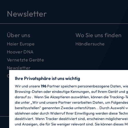
Newsletter
Über uns
Wo Sie uns finden
Haier Europe
Händlersuche
Hoover DNA
Vernetzte Geräte
Newsletter
Offene Stellen
Ihre Privatsphäre ist uns wichtig
Wir und unsere
196
Partner speichern personenbezogene Daten, wie 
Browsing-Daten oder eindeutige Kennungen, auf Ihrem Gerät und g
darauf zu . Wenn Sie Akzeptieren auswählen, können die Tracking-T
die unter „Wir und unsere Partner verarbeiten Daten, um Folgende
bereitzustellen“ genannten Zwecke unterstützen. . Durch Auswahl v
ablehnen oder durch Widerruf Ihrer Einwilligung werden diese Techn
deaktiviert. Wenn Tracker deaktiviert sind, erscheinen möglicherwei
und Anzeigen, die für Sie weniger relevant sind. Sie können dieses 
CANDY HOOVER GROUP S.r.I. - mit Alleingese