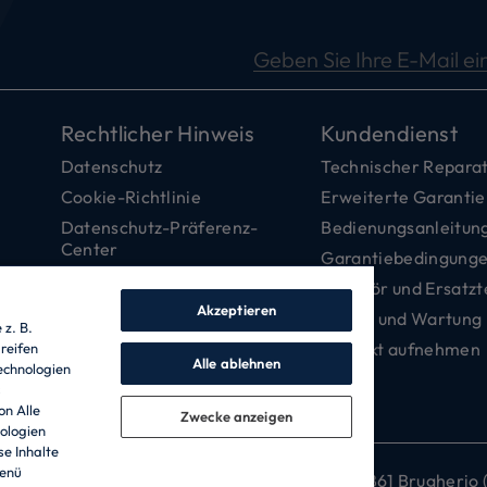
Geben Sie Ihre E-Mail ei
Rechtlicher Hinweis
Kundendienst
Datenschutz
Technischer Reparat
Cookie-Richtlinie
Erweiterte Garantie
Datenschutz-Präferenz-
Bedienungsanleitun
Center
Garantiebedingung
Barrierefreiheitserklärung
Zubehör und Ersatzt
Data Act Policy
Akzeptieren
Pflege und Wartung
z. B.
Ehrenkodex
Kontakt aufnehmen
reifen
Alle ablehnen
echnologien
Impressum
s
Jobs
on Alle
Zwecke anzeigen
ologien
se Inhalte
Menü
llschafter - RECHTSSITZ: Via Comolli 57 - 20861 Brugherio