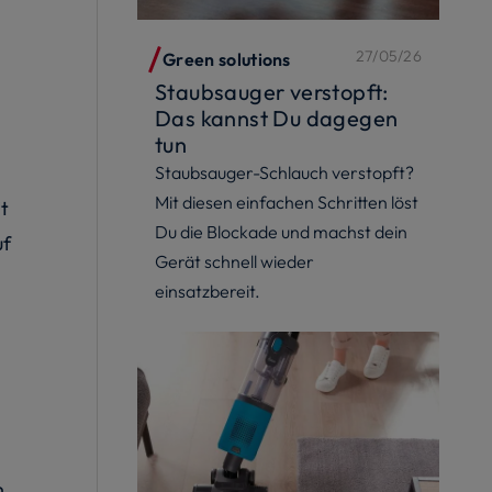
27/05/26
Green solutions
Staubsauger verstopft:
Das kannst Du dagegen
tun
Staubsauger-Schlauch verstopft?
Mit diesen einfachen Schritten löst
t
Du die Blockade und machst dein
uf
Gerät schnell wieder
einsatzbereit.
n.