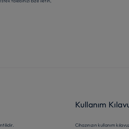
ek talebinizi bize iletin,
Kullanım Kılav
tilidir.
Cihazınızın kullanım kıl