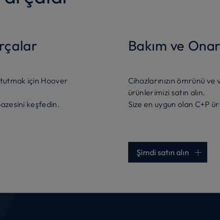
rçalar
Bakım ve Onar
 tutmak için Hoover
Cihazlarınızın ömrünü ve v
ürünlerimizi satın alın.
pazesini keşfedin.
Size en uygun olan C+P ür
Şimdi satın alın