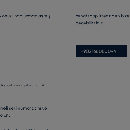
tek konusunda uzmanlaşmış
Whatsapp üzerinden bize m
geçebilirsiniz.
+902168080094
ir şebekeden yapılan ulusal bir
neli seri numarasını ve
olun.