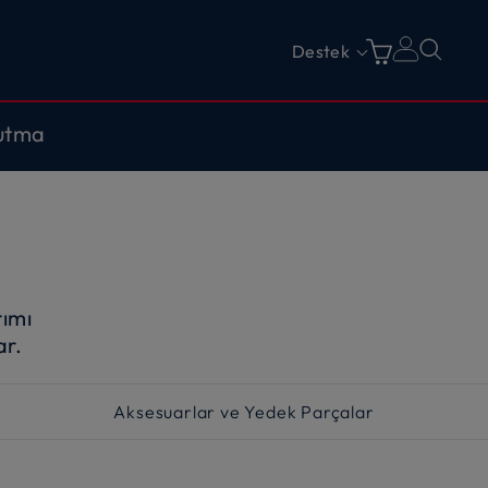
Destek
utma
rımı
ar.
Aksesuarlar ve Yedek Parçalar