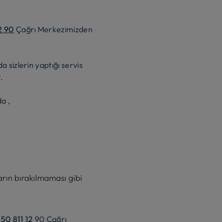
2 90
Çağrı Merkezimizden
 sizlerin yaptığı servis
.
a ,
arın bırakılmaması gibi
50 811 12
90 Çağrı