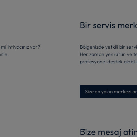
Bir servis merk
mi ihtiyacınız var?
Bölgenizde yetkili bir serv
erin.
Her zaman yeni ürün ve te
profesyonel destek alabilir
Size en yakın merkezi a
Bi̇ze mesaj ati