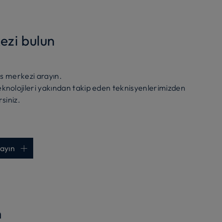
ezi bulun
is merkezi arayın.
knolojileri yakından takip eden teknisyenlerimizden
siniz.
rayın
n