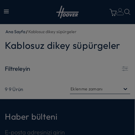
Ana Sayfa
Kablosuz dikey süpürgeler
Kablosuz dikey süpürgeler
Filtreleyin
9
9
Ürün
Eklenme zamanı
Haber bülteni
E-posta adresinizi girin