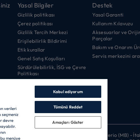
iniz
Yasal Bilgiler
Destek
Gizlilik politikası
Yasal Garanti
Çerez politikası
Kullanım Kılavuzu
Gizlilik Tercih Merkezi
Aksesuarlar ve Oriji
Parçalar
Erişilebilirlik Bildirimi
Bakım ve Onarım Ür
Etik kurallar
Servis merkezini ara
Genel Satış Koşulları
Sürdürülebilirlik, İSG ve Çevre
Politikası
Enviromental, Health & Safety
Policy
Kabul ediyorum
Atik elektrikli ve elektronik
esyalar hakkinda
Tümünü Reddet
n verileri
Bilgi Güvenliği Politikası
ı seçmeniz
er devre
Amaçları Göster
mayabilir.
ının
ERKEZİ OFİS: Via Comolli, 57 - 20861 Brugherio (MB) - İtal
n bu menüye