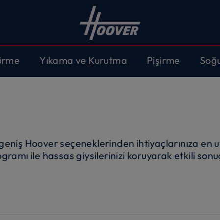
ürme
Yıkama ve Kurutma
Pişirme
Soğ
ve geniş Hoover seçeneklerinden ihtiyaçlarınıza en 
ramı ile hassas giysilerinizi koruyarak etkili sonu
 fonksiyonları sayesinde giysinize özen gösterir,
ğlar. hOn uygulamasıyla daha fazla yumuşaklık il
şır kurutma makinenizi uzaktan programlayın.