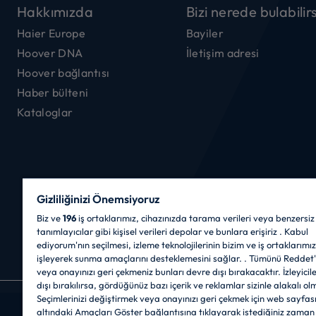
Hakkımızda
Bizi nerede bulabilirs
Haier Europe
Bayiler
Hoover DNA
İletişim adresi
Hoover bağlantısı
Haber bülteni
Kataloglar
Gizliliğinizi Önemsiyoruz
Biz ve
196
iş ortaklarımız, cihazınızda tarama verileri veya benzersiz
tanımlayıcılar gibi kişisel verileri depolar ve bunlara erişiriz . Kabul
ediyorum'nın seçilmesi, izleme teknolojilerinin bizim ve iş ortaklarımızı
işleyerek sunma amaçlarını desteklemesini sağlar. . Tümünü Reddet'
veya onayınızı geri çekmeniz bunları devre dışı bırakacaktır. İzleyicil
dışı bırakılırsa, gördüğünüz bazı içerik ve reklamlar sizinle alakalı ol
Seçimlerinizi değiştirmek veya onayınızı geri çekmek için web sayfas
CANDY HOOVER GROUP S.r.I. - Tek Hissedar - M
altındaki Amaçları Göster bağlantısına tıklayarak istediğiniz zama