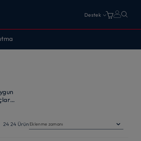
Destek
utma
uygun
çlar
e daha
24
24
Ürün
Eklenme zamanı