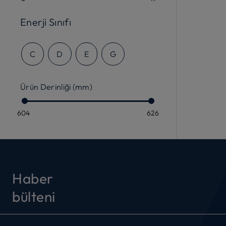
Enerji Sınıfı
C
D
E
G
Ürün Derinliği (mm)
604
626
Haber
bülteni