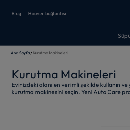
Blog
Hoover bağlantısı
Süp
Ana Sayfa
Kurutma Makineleri
Kurutma Makineleri
Evinizdeki alanı en verimli şekilde kullanın 
kurutma makinesini seçin. Yeni Auto Care prog
alacaksınız. Hoover, ayarlanan farklı kurutma
zamandan ve enerjiden tasarruf etmenizi sa
hızlı ve kolay ütüleme sağlayın, hatta çama