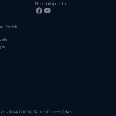
Bizi takip edin
nal Yedek
ünleri
yın
ya - İDARİ OFİSLER: Via Privata Eden