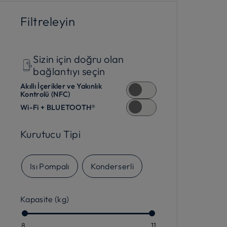
Filtreleyin
Sizin için doğru olan
bağlantıyı seçin
Akıllı İçerikler ve Yakınlık
Kontrolü (NFC)
Wi-Fi + BLUETOOTH®
Kurutucu Tipi
Isı Pompalı
Konderserli
Kapasite (kg)
8
11