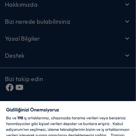
Hakkımızda
Bizi nerede bulabilirsiniz
Yasal Bilgiler
Destek
Bizi takip edin
Gizliliğinizi Önemsiyoruz
Biz ve
198
iş ortaklarımız, cihazınızda tarama verileri veya benzersiz
tanımlayıcılar gibi kişisel verileri depolar ve bunlara erişiriz . Kabul
ediyorum'nın seçilmesi, izleme teknolojilerinin bizim ve iş ortaklarımızın
CANDY HOOVER GROUP S.r.I. - Tek Hissedar -
verileri işleyerek sunma amaçlarını desteklemesini sağlar. . Tümünü