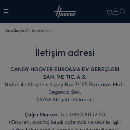
Ana Sayfa
İletişim adresi
İletişim adresi
CANDY HOOVER EUROASIA EV GEREÇLERI
SAN. VE TIC. A.S.
Nidakule Ataşehir Kuzey No: 3/195 Barbaros Mah.
Begonya Sok.
34746 Ataşehir/İstanbul
Çağrı Merkezi
Tel:
0850 811 12 90
(Onarım, montaj kaydı açtırmak ve ürünle ilgili
diğer taleplerinizi iletmek için ulaşabilirsiniz)