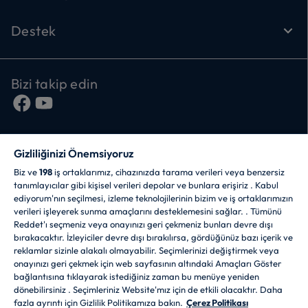
Destek
Bizi takip edin
Gizliliğinizi Önemsiyoruz
Biz ve
198
iş ortaklarımız, cihazınızda tarama verileri veya benzersiz
tanımlayıcılar gibi kişisel verileri depolar ve bunlara erişiriz . Kabul
ediyorum'nın seçilmesi, izleme teknolojilerinin bizim ve iş ortaklarımızın
CANDY HOOVER GROUP S.r.I. - Tek Hissedar -
verileri işleyerek sunma amaçlarını desteklemesini sağlar. . Tümünü
MERKEZİ OFİS: Via Comolli, 57 - 20861 Brugherio (MB) -
Reddet'ı seçmeniz veya onayınızı geri çekmeniz bunları devre dışı
İtalya - İDARİ OFİSLER: Via Privata Eden Fumagalli snc -
bırakacaktır. İzleyiciler devre dışı bırakılırsa, gördüğünüz bazı içerik ve
20861 Brugherio (MB) ve Via Trento n. 20/A-22 - 20871
reklamlar sizinle alakalı olmayabilir. Seçimlerinizi değiştirmek veya
Vimercate (MB) - İtalya - Tel.: +39.039.2086.1 - Faks:
onayınızı geri çekmek için web sayfasının altındaki Amaçları Göster
+39.039.2086.237 - Sermaye 35.000.000.00 € iv -
bağlantısına tıklayarak istediğiniz zaman bu menüye yeniden
Vergi kodu ve Milano-Monza-Brianza-Lodi Şirket
dönebilirsiniz . Seçimleriniz Website'mız için de etkili olacaktır. Daha
Sicilindeki kayıt numarası 04666310158 - Vergi
fazla ayrıntı için Gizlilik Politikamıza bakın.
Çerez Politikası