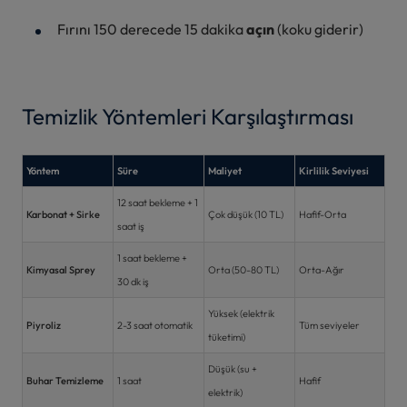
Fırını 150 derecede 15 dakika
açın
(koku giderir)
Temizlik Yöntemleri Karşılaştırması
Yöntem
Süre
Maliyet
Kirlilik Seviyesi
12 saat bekleme + 1
Karbonat + Sirke
Çok düşük (10 TL)
Hafif-Orta
saat iş
1 saat bekleme +
Kimyasal Sprey
Orta (50-80 TL)
Orta-Ağır
30 dk iş
Yüksek (elektrik
Piyroliz
2-3 saat otomatik
Tüm seviyeler
tüketimi)
Düşük (su +
Buhar Temizleme
1 saat
Hafif
elektrik)