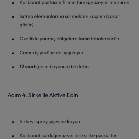
Karbonat pastasını fırının tüm
iç
yüzeylerine sürün
Isıtma elemanlarına sürmekten kaçının (zarar
görür)
Özellikle yanmış bölgelere
kalın
tabaka sürün
Camın iç yüzüne de uygulayın
12 saat
(gece boyunca) bekletin
Adım 4: Sirke ile Aktive Edin
Sirkeyi sprey şişesine koyun
Karbonat sürdüğünüz yerlere sirke püskürtün