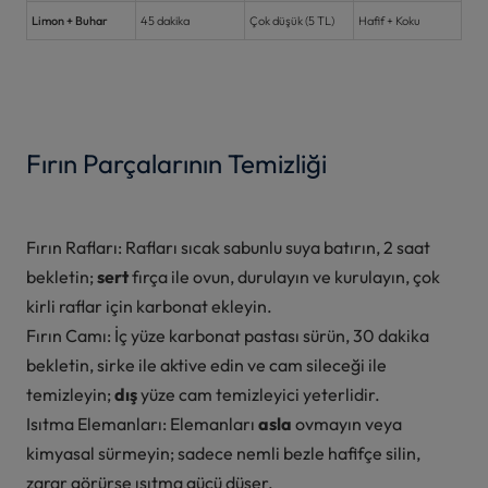
Limon + Buhar
45 dakika
Çok düşük (5 TL)
Hafif + Koku
Fırın Parçalarının Temizliği
Fırın Rafları: Rafları sıcak sabunlu suya batırın, 2 saat
bekletin;
sert
fırça ile ovun, durulayın ve kurulayın, çok
kirli raflar için karbonat ekleyin.
Fırın Camı: İç yüze karbonat pastası sürün, 30 dakika
bekletin, sirke ile aktive edin ve cam sileceği ile
temizleyin;
dış
yüze cam temizleyici yeterlidir.
Isıtma Elemanları: Elemanları
asla
ovmayın veya
kimyasal sürmeyin; sadece nemli bezle hafifçe silin,
zarar görürse ısıtma gücü düşer.