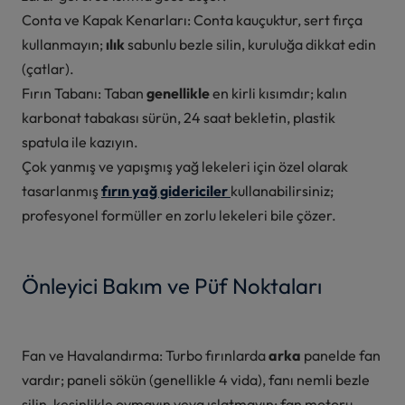
Conta ve Kapak Kenarları: Conta kauçuktur, sert fırça
kullanmayın;
ılık
sabunlu bezle silin, kuruluğa dikkat edin
(çatlar).
Fırın Tabanı: Taban
genellikle
en kirli kısımdır; kalın
karbonat tabakası sürün, 24 saat bekletin, plastik
spatula ile kazıyın.
Çok yanmış ve yapışmış yağ lekeleri için özel olarak
tasarlanmış
fırın yağ gidericiler
kullanabilirsiniz;
profesyonel formüller en zorlu lekeleri bile çözer.
Önleyici Bakım ve Püf Noktaları
Fan ve Havalandırma: Turbo fırınlarda
arka
panelde fan
vardır; paneli sökün (genellikle 4 vida), fanı nemli bezle
silin, kesinlikle ovmayın veya ıslatmayın; fan motoru