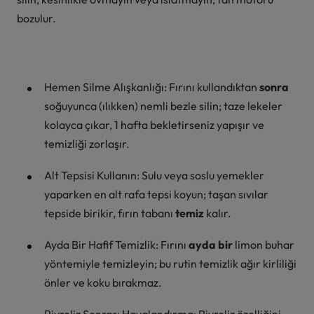
bozulur.
Hemen Silme Alışkanlığı: Fırını kullandıktan
sonra
soğuyunca (ılıkken) nemli bezle silin; taze lekeler
kolayca çıkar, 1 hafta bekletirseniz yapışır ve
temizliği zorlaşır.
Alt Tepsisi Kullanın: Sulu veya soslu yemekler
yaparken en alt rafa tepsi koyun; taşan sıvılar
tepside birikir, fırın tabanı
temiz
kalır.
Ayda Bir Hafif Temizlik: Fırını
ayda bir
limon buhar
yöntemiyle temizleyin; bu rutin temizlik ağır kirliliği
önler ve koku bırakmaz.
Piyroliz Sonrası Havalandırma: Piyroliz özelliğini