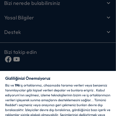
Bizi nerede bulabilirsiniz
Yasal Bilgiler
Destek
Bizi takip edin
Gizliliğinizi Önemsiyoruz
Biz ve
196
iş ortaklarımız, cihazınızda tarama verileri veya benzersiz
tanımlayıcılar gibi kişisel verileri depolar ve bunlara erişiriz . Kabul
ediyorum'nın seçilmesi, izleme teknolojilerinin bizim ve iş ortaklarımızın
CANDY HOOVER GROUP S.r.I. - Tek Hissedar -
verileri işleyerek sunma amaçlarını desteklemesini sağlar. . Tümünü
MERKEZİ OFİS: Via Comolli, 57 - 20861 Brugherio (MB) -
Reddet'ı seçmeniz veya onayınızı geri çekmeniz bunları devre dışı
İtalya - İDARİ OFİSLER: Via Privata Eden Fumagalli snc -
bırakacaktır. İzleyiciler devre dışı bırakılırsa, gördüğünüz bazı içerik ve
20861 Brugherio (MB) ve Via Trento n. 20/A-22 - 20871
reklamlar sizinle alakalı olmayabilir. Seçimlerinizi değiştirmek veya