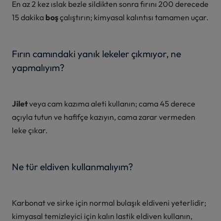
En az 2 kez ıslak bezle sildikten sonra fırını 200 derecede
15 dakika
boş
çalıştırın; kimyasal kalıntısı tamamen uçar.
Fırın camındaki yanık lekeler çıkmıyor, ne
yapmalıyım?
Jilet
veya cam kazıma aleti kullanın; cama 45 derece
açıyla tutun ve hafifçe kazıyın, cama zarar vermeden
leke çıkar.
Ne tür eldiven kullanmalıyım?
Karbonat ve sirke için normal bulaşık eldiveni yeterlidir;
kimyasal temizleyici için kalın lastik eldiven kullanın,