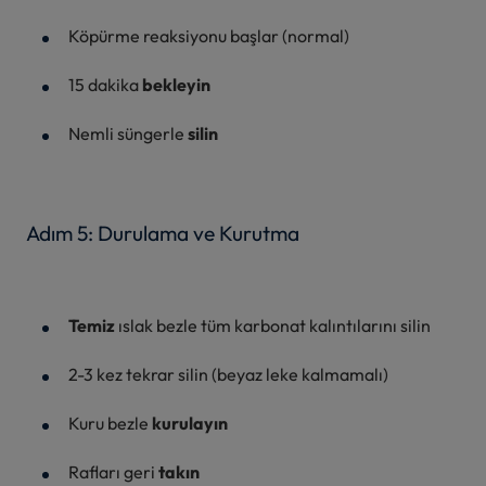
Köpürme reaksiyonu başlar (normal)
15 dakika
bekleyin
Nemli süngerle
silin
Adım 5: Durulama ve Kurutma
Temiz
ıslak bezle tüm karbonat kalıntılarını silin
2-3 kez tekrar silin (beyaz leke kalmamalı)
Kuru bezle
kurulayın
Rafları geri
takın