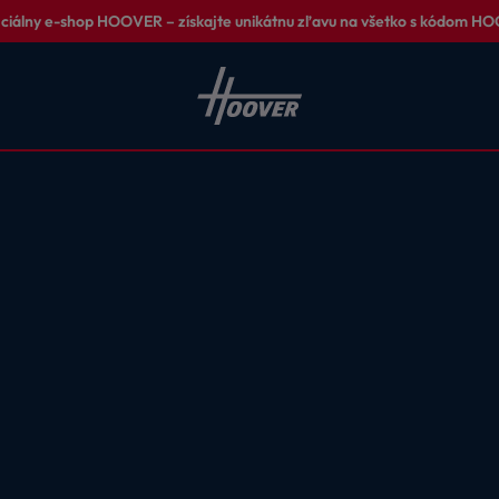
iciálny e-shop HOOVER – získajte unikátnu zľavu na všetko s kódom 