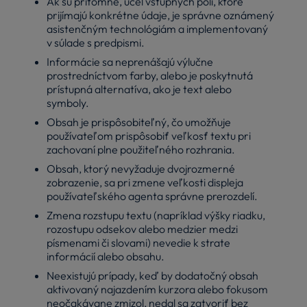
Ak sú prítomné, účel vstupných polí, ktoré
prijímajú konkrétne údaje, je správne oznámený
asistenčným technológiám a implementovaný
v súlade s predpismi.
Informácie sa neprenášajú výlučne
prostredníctvom farby, alebo je poskytnutá
prístupná alternatíva, ako je text alebo
symboly.
Obsah je prispôsobiteľný, čo umožňuje
používateľom prispôsobiť veľkosť textu pri
zachovaní plne použiteľného rozhrania.
Obsah, ktorý nevyžaduje dvojrozmerné
zobrazenie, sa pri zmene veľkosti displeja
používateľského agenta správne prerozdelí.
Zmena rozstupu textu (napríklad výšky riadku,
rozostupu odsekov alebo medzier medzi
písmenami či slovami) nevedie k strate
informácií alebo obsahu.
Neexistujú prípady, keď by dodatočný obsah
aktivovaný najazdením kurzora alebo fokusom
neočakávane zmizol, nedal sa zatvoriť bez