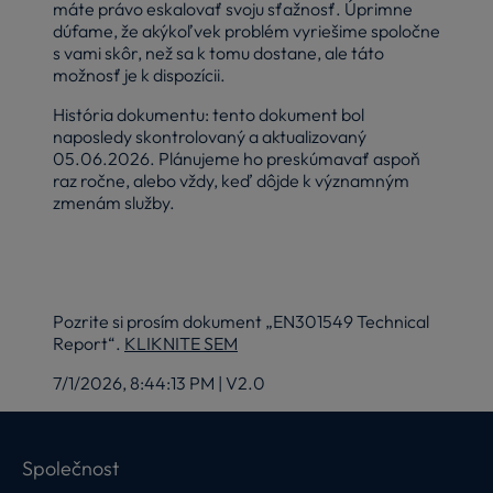
máte právo eskalovať svoju sťažnosť. Úprimne
dúfame, že akýkoľvek problém vyriešime spoločne
s vami skôr, než sa k tomu dostane, ale táto
možnosť je k dispozícii.
História dokumentu: tento dokument bol
naposledy skontrolovaný a aktualizovaný
05.06.2026. Plánujeme ho preskúmavať aspoň
raz ročne, alebo vždy, keď dôjde k významným
zmenám služby.
Pozrite si prosím dokument „EN301549 Technical
Report“.
KLIKNITE SEM
7/1/2026, 8:44:13 PM
|
V2.0
Společnost