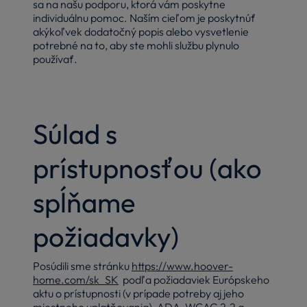
sa na našu podporu, ktorá vám poskytne
individuálnu pomoc. Naším cieľom je poskytnúť
akýkoľvek dodatočný popis alebo vysvetlenie
potrebné na to, aby ste mohli službu plynulo
používať.
Súlad s
prístupnosťou (ako
spĺňame
požiadavky)
Posúdili sme stránku
https://www.hoover-
home.com/sk_SK
podľa požiadaviek Európskeho
aktu o prístupnosti (v prípade potreby aj jeho
miestneho uplatňovania), ADA, WCAG 2.2 a