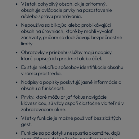
Všetok pohyblivý obsah, ak je prítomný,
obsahuje ovládacie prvky na pozastavenie
a/alebo správu prehrávania.
Nepoužíva sa blikajúci alebo problikávajúci
obsah na úrovniach, ktoré by mohli vyvolať
záchvaty, pričom sa dodržiavajú bezpečnostné
limity.
Obrazovky v priebehu služby majú nadpisy,
ktoré popisujú ich predmet alebo účel.
Existuje niekoľko spôsobov identifikácie obsahu
v rámci prostredia.
Nadpisy a popisky poskytujú jasné informácie o
obsahu a funkčnosti.
Prvky, ktoré môžu prijať fokus navigácie
klávesnicou, sú vždy aspoň čiastočne viditeľné v
zobrazovacom okne.
Všetky funkcie je možné používať bez zložitých
gest.
Funkcie sa po dotyku nespustia okamžite, dajú
sa zrušiť pred dokončením a na fungovanie