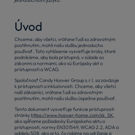
Úvod
Chceme, aby všetci, vrátane ľudí so zdravotným
postihnutím, mohli našu službu jednoducho
používať. Toto vyhlásenie vysvetľuje kroky, ktoré
podnikáme, aby bola prístupná, v súlade so
zákonmi a normami, ako sú Európsky akt o
prístupnosti a WCAG.
Spoločnosť Candy Hoover Group s.r.l. sa zaväzuje
k prístupnosti a inkluzívnosti. Chceme, aby všetci
naši zákazníci, vrátane ľudí so zdravotným
postihnutím, mohli našu službu úspešne používať.
Tento dokument vysvetľuje funkcie prístupnosti
stránky
https://www.hoover-home.com/sk_SK
,
ako spĺňame požiadavky Európskeho aktu o
prístupnosti, normy EN301549, WCAG 2.2, ADA a
oddielu 508, ako aj to, čo robíme na udržanie a