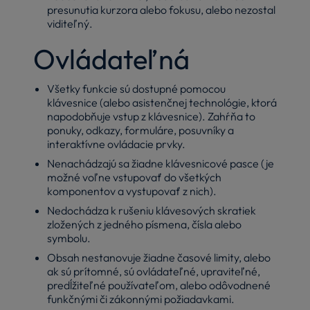
presunutia kurzora alebo fokusu, alebo nezostal
viditeľný.
Ovládateľná
Všetky funkcie sú dostupné pomocou
klávesnice (alebo asistenčnej technológie, ktorá
napodobňuje vstup z klávesnice). Zahŕňa to
ponuky, odkazy, formuláre, posuvníky a
interaktívne ovládacie prvky.
Nenachádzajú sa žiadne klávesnicové pasce (je
možné voľne vstupovať do všetkých
komponentov a vystupovať z nich).
Nedochádza k rušeniu klávesových skratiek
zložených z jedného písmena, čísla alebo
symbolu.
Obsah nestanovuje žiadne časové limity, alebo
ak sú prítomné, sú ovládateľné, upraviteľné,
predĺžiteľné používateľom, alebo odôvodnené
funkčnými či zákonnými požiadavkami.