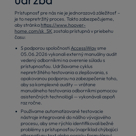
Prístupnosť pre nás nie je jednorazová záležitosť –
je to nepretržitý proces. Takto zabezpečujeme,
aby stránka
https://www.hoover-
home.com/sk_SK
zostala prístupná v priebehu
času:
S podporou spoločnosti
AccessiWay
sme
05.06.2026 vykonali externý manuálny audit
vedený odborníkmi na overenie súladu s
prístupnosťou. Udržiavame cyklus
nepretržitého testovania a zlepšovania, s
opakovanou podporou na zabezpečenie toho,
aby sa komplexné audity — vrátane
manuálneho testovania odborníkmi pomocou
asistenčných technológií — vykonávali aspoň
raz ročne.
Používame automatizované testovacie
nástroje integrované do nášho vývojového
procesu, aby sme rýchlo identifikovali bežné
problémy s prístupnosťou (napríklad chýbajúci
alternatívny text alebo popisky formulárov).