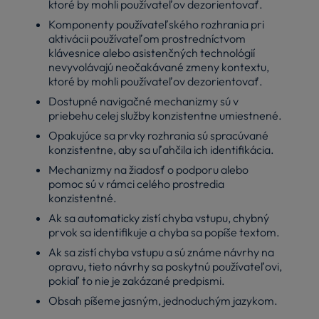
ktoré by mohli používateľov dezorientovať.
Komponenty používateľského rozhrania pri
aktivácii používateľom prostredníctvom
klávesnice alebo asistenčných technológií
nevyvolávajú neočakávané zmeny kontextu,
ktoré by mohli používateľov dezorientovať.
Dostupné navigačné mechanizmy sú v
priebehu celej služby konzistentne umiestnené.
Opakujúce sa prvky rozhrania sú spracúvané
konzistentne, aby sa uľahčila ich identifikácia.
Mechanizmy na žiadosť o podporu alebo
pomoc sú v rámci celého prostredia
konzistentné.
Ak sa automaticky zistí chyba vstupu, chybný
prvok sa identifikuje a chyba sa popíše textom.
Ak sa zistí chyba vstupu a sú známe návrhy na
opravu, tieto návrhy sa poskytnú používateľovi,
pokiaľ to nie je zakázané predpismi.
Obsah píšeme jasným, jednoduchým jazykom.