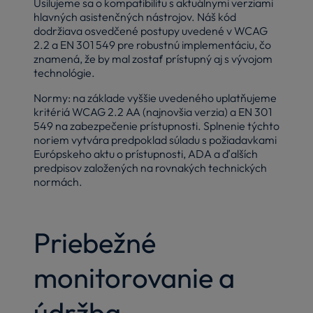
Usilujeme sa o kompatibilitu s aktuálnymi verziami
hlavných asistenčných nástrojov. Náš kód
dodržiava osvedčené postupy uvedené v WCAG
2.2 a EN 301 549 pre robustnú implementáciu, čo
znamená, že by mal zostať prístupný aj s vývojom
technológie.
Normy: na základe vyššie uvedeného uplatňujeme
kritériá WCAG 2.2 AA (najnovšia verzia) a EN 301
549 na zabezpečenie prístupnosti. Splnenie týchto
noriem vytvára predpoklad súladu s požiadavkami
Európskeho aktu o prístupnosti, ADA a ďalších
predpisov založených na rovnakých technických
normách.
Priebežné
monitorovanie a
údržba