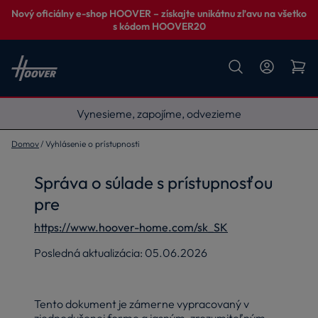
Nový oficiálny e-shop HOOVER – získajte unikátnu zľavu na všetko
s kódom HOOVER20
Vynesieme, zapojíme, odvezieme
Domov
Vyhlásenie o prístupnosti
Správa o súlade s prístupnosťou
pre
https://www.hoover-home.com/sk_SK
Posledná aktualizácia: 05.06.2026
Tento dokument je zámerne vypracovaný v
zjednodušenej forme a jasným, zrozumiteľným