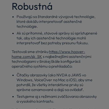
Robustná
Používajú sa štandardné vývojové technológie,
ktoré dokážu interpretovať asistenčné
technológie.
Ak sú prítomné, stavové správy sú sprístupnené
tak, aby ich asistenčné technológie mohli
interpretovať bez potreby presunu fokusu.
Testovali sme stránku
https://www.hoover-
home.com/sk_SK
s najbežnejšími asistenčnými
technológiami v širokej škále konfigurácií
operačného systému a prehliadača:
Čítačky obrazovky (ako NVDA a JAWS vo
Windows, VoiceOver na Mac a iOS), aby sme
potvrdili, že všetky interaktívne prvky sú
správne oznamované a dajú sa ovládať.
Testujeme aj s režimami zväčšovania obrazovky
a vysokého kontrastu.