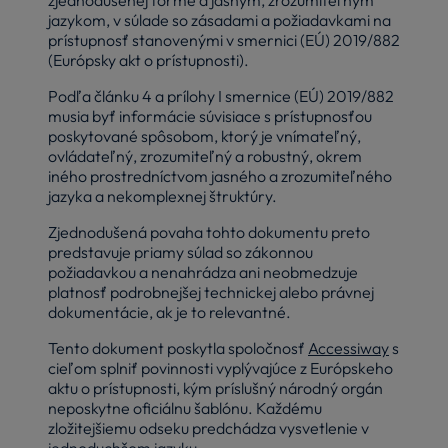
jazykom, v súlade so zásadami a požiadavkami na
prístupnosť stanovenými v smernici (EÚ) 2019/882
(Európsky akt o prístupnosti).
Podľa článku 4 a prílohy I smernice (EÚ) 2019/882
musia byť informácie súvisiace s prístupnosťou
poskytované spôsobom, ktorý je vnímateľný,
ovládateľný, zrozumiteľný a robustný, okrem
iného prostredníctvom jasného a zrozumiteľného
jazyka a nekomplexnej štruktúry.
Zjednodušená povaha tohto dokumentu preto
predstavuje priamy súlad so zákonnou
požiadavkou a nenahrádza ani neobmedzuje
platnosť podrobnejšej technickej alebo právnej
dokumentácie, ak je to relevantné.
Tento dokument poskytla spoločnosť
Accessiway
s
cieľom splniť povinnosti vyplývajúce z Európskeho
aktu o prístupnosti, kým príslušný národný orgán
neposkytne oficiálnu šablónu. Každému
zložitejšiemu odseku predchádza vysvetlenie v
jednoduchšom jazyku.