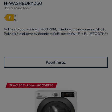
H-WASH&DRY 350
H3DPS 4646TAB6-S
Voľne stojaca, 6 / 4 kg, 1400 RPM, Trieda kombinovaného cyklu E,
Pokročilé diaľkové ovládanie a ďalší obsah (Wi-Fi + BLUETOOTH®)
Kúpiť teraz
ZĽAVA 20 % s kódom HOOVER20