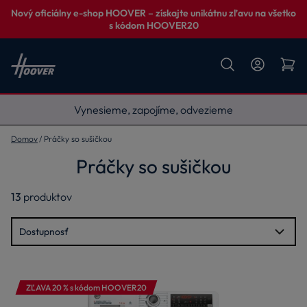
Nový oficiálny e-shop HOOVER – získajte unikátnu zľavu na všetko
s kódom HOOVER20
Vynesieme, zapojíme, odvezieme
Domov
Práčky so sušičkou
Práčky so sušičkou
13
produktov
ZĽAVA 20 % s kódom HOOVER20