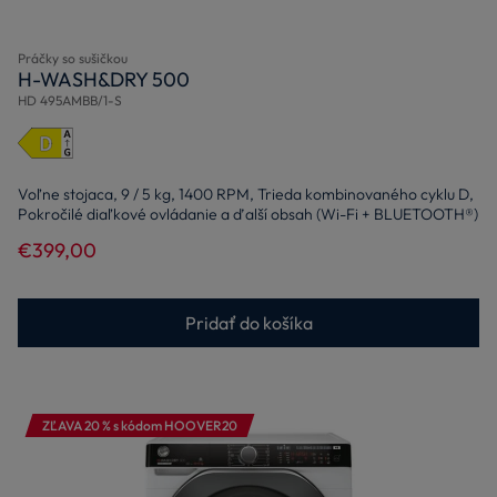
Práčky so sušičkou
H-WASH&DRY 500
HD 495AMBB/1-S
Voľne stojaca, 9 / 5 kg, 1400 RPM, Trieda kombinovaného cyklu D,
Pokročilé diaľkové ovládanie a ďalší obsah (Wi-Fi + BLUETOOTH®)
€399,00
Pridať do košíka
ZĽAVA 20 % s kódom HOOVER20