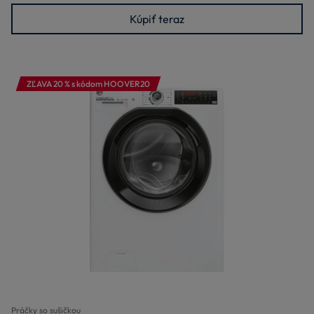
Kúpiť teraz
ZĽAVA 20 % s kódom HOOVER20
Práčky so sušičkou