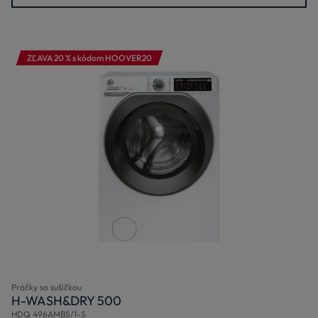
ZĽAVA 20 % s kódom HOOVER20
Práčky so sušičkou
H-WASH&DRY 500
HDQ 496AMBS/1-S