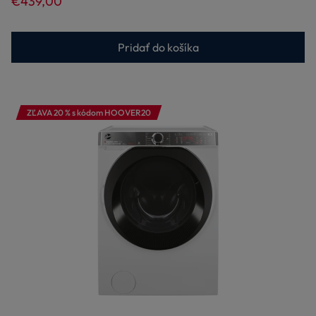
€439,00
Pridať do košíka
ZĽAVA 20 % s kódom HOOVER20