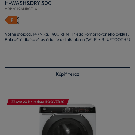
H-WASH&DRY 500
HDP 4149AMBC/1-S
Voľne stojaca, 14 / 9 kg, 1400 RPM, Trieda kombinovaného cyklu F,
Pokročilé diaľkové ovládanie a ďalší obsah (Wi-Fi + BLUETOOTH®)
Kúpiť teraz
ZĽAVA 20 % s kódom HOOVER20