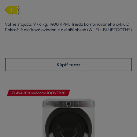
Voľne stojaca, 9 / 6 kg, 1400 RPM, Trieda kombinovaného cyklu D,
Pokročilé diaľkové ovládanie a ďalší obsah (Wi-Fi + BLUETOOTH®)
Kúpiť teraz
ZĽAVA 20 % s kódom HOOVER20