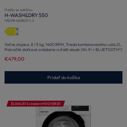
Práčky so sušičkou
H-WASH&DRY 550
H5DPB 485BC9/1-S
Voľne stojaca, 8 / 5 kg, 1400 RPM, Trieda kombinovaného cyklu D,
Pokročilé diaľkové ovládanie a ďalší obsah (Wi-Fi + BLUETOOTH®)
€479,00
Pridať do košíka
ZĽAVA 20 % s kódom HOOVER20