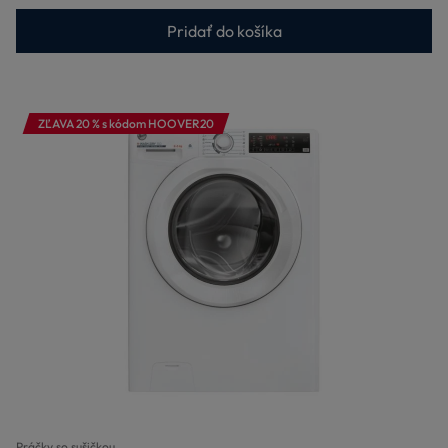
Pridať do košíka
ZĽAVA 20 % s kódom HOOVER20
Práčky so sušičkou