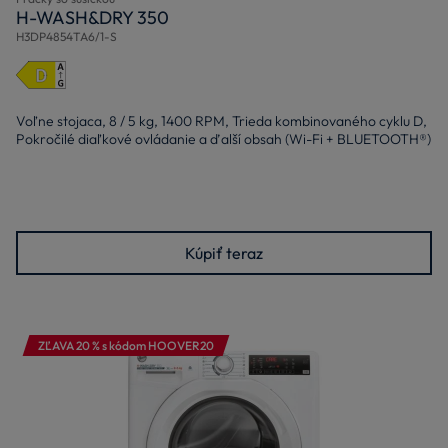
H-WASH&DRY 350
H3DP4854TA6/1-S
Voľne stojaca, 8 / 5 kg, 1400 RPM, Trieda kombinovaného cyklu D,
Pokročilé diaľkové ovládanie a ďalší obsah (Wi-Fi + BLUETOOTH®)
Kúpiť teraz
ZĽAVA 20 % s kódom HOOVER20