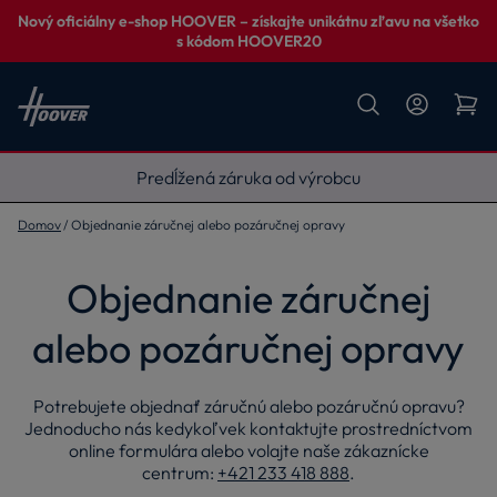
Nový oficiálny e-shop HOOVER – získajte unikátnu zľavu na všetko
s kódom HOOVER20
Vynesieme, zapojíme, odvezieme
Domov
Objednanie záručnej alebo pozáručnej opravy
Objednanie záručnej
alebo pozáručnej opravy
Potrebujete objednať záručnú alebo pozáručnú opravu?
Jednoducho nás kedykoľvek kontaktujte prostredníctvom
online formulára alebo volajte naše zákaznícke
centrum:
+421 233 418 888
.